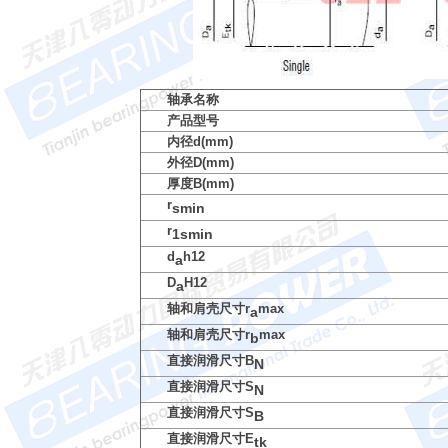
轴承名称
产品型号
内径d(mm)
外径D(mm)
厚度B(mm)
r
smin
r
1smin
d
h12
a
D
H12
a
轴和肩壳尺寸r
max
a
轴和肩壳尺寸r
max
b
直接润滑尺寸B
N
直接润滑尺寸S
N
直接润滑尺寸S
B
直接润滑尺寸E
tk