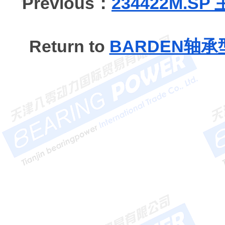
Previous：
234422M.S
Return to
BARDEN轴