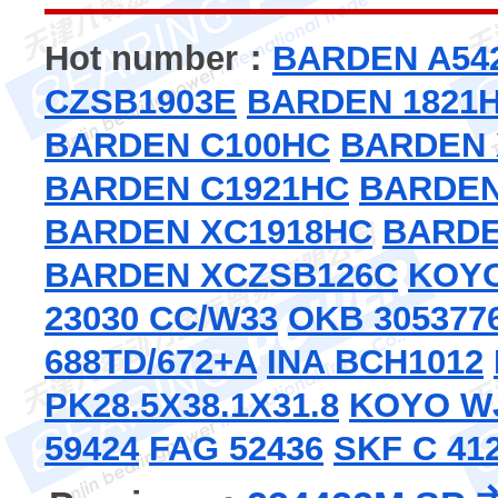
Hot number：
BARDEN A54
CZSB1903E
BARDEN 1821
BARDEN C100HC
BARDEN 
BARDEN C1921HC
BARDEN
BARDEN XC1918HC
BARDE
BARDEN XCZSB126C
KOYO
23030 CC/W33
OKB 305377
688TD/672+A
INA BCH1012
PK28.5X38.1X31.8
KOYO WJ
59424
FAG 52436
SKF C 41