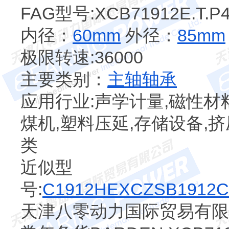
FAG型号:XCB71912E.T.P
内径：
60mm
外径：
85mm
极限转速:36000
主要类别：
主轴轴承
应用行业:声学计量,磁性材
煤机,塑料压延,存储设备,挤
类
近似型
号:
C1912HE
XCZSB1912C
天津八零动力国际贸易有限公