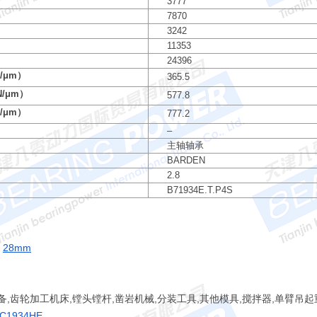
）
3777
）
7870
）
3242
）
11353
）
24396
/μm）
365.5
/μm）
577.8
/μm）
777.2
–
主轴轴承
BARDEN
2.8
B71934E.T.P4S
：
28mm
备,齿轮加工机床,镗头镗杆,凿岩机械,分装工具,其他模具,搅拌器,单臂吊
HC
1934HE