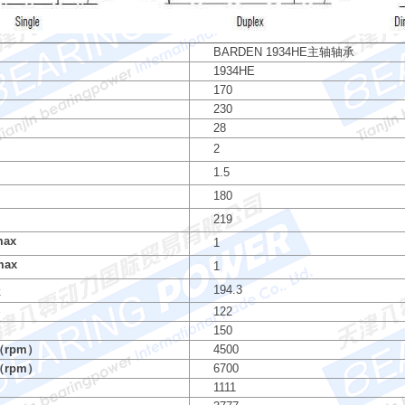
BARDEN 1934HE主轴轴承
1934HE
170
230
28
2
1.5
180
219
max
1
max
1
194.3
k
）
122
）
150
rpm）
4500
rpm）
6700
）
1111