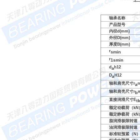
轴承名称
产品型号
内径d(mm)
外径D(mm)
厚度B(mm)
r
smin
r
1smin
d
h12
a
D
H12
a
轴和肩壳尺寸r
a
轴和肩壳尺寸r
b
直接润滑尺寸E
t
额定动载荷（kN
额定静载荷（kN
脂润滑极限转速（
油润滑极限转速（
标准轻预紧（N