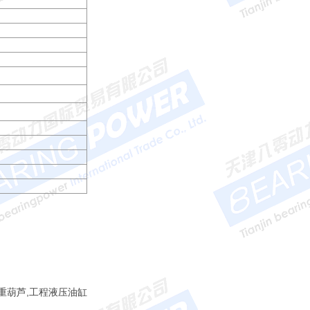
起重葫芦,工程液压油缸