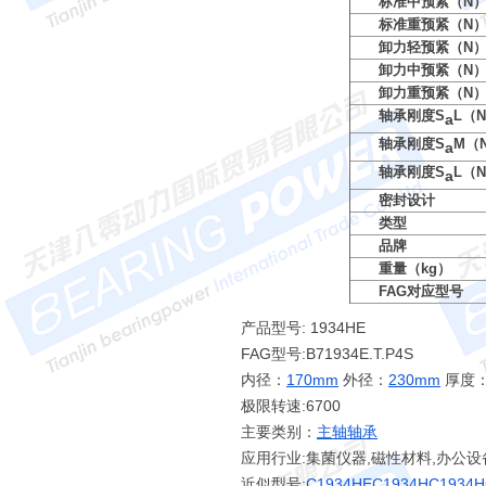
标准中预紧（N
标准重预紧（N
卸力轻预紧（N
卸力中预紧（N
卸力重预紧（N
轴承刚度S
L（N
a
轴承刚度S
M（N
a
轴承刚度S
L（N
a
密封设计
类型
品牌
重量（kg）
FAG对应型号
产品型号: 1934HE
FAG型号:B71934E.T.P4S
内径：
170mm
外径：
230mm
厚度
极限转速:6700
主要类别：
主轴轴承
应用行业:集菌仪器,磁性材料,办公设
近似型号:
C1934HE
C1934HC
1934