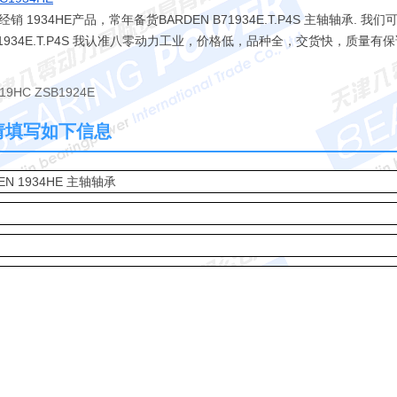
934HE产品，常年备货BARDEN B71934E.T.P4S 主轴轴承. 我
71934E.T.P4S 我认准八零动力工业，价格低，品种全，交货快，质量
219HC ZSB1924E
E 请填写如下信息