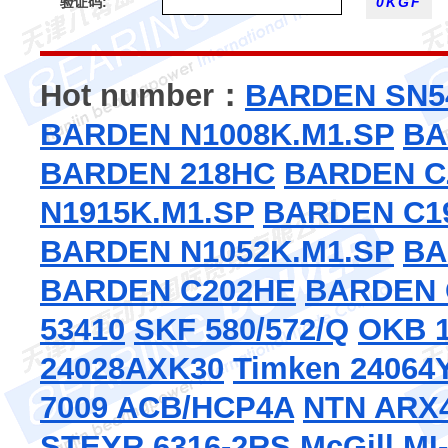
验证码:
Hot number：
BARDEN SN5
BARDEN N1008K.M1.SP
BA
BARDEN 218HC
BARDEN C
N1915K.M1.SP
BARDEN C1
BARDEN N1052K.M1.SP
BA
BARDEN C202HE
BARDEN 
53410
SKF 580/572/Q
OKB 
24028AXK30
Timken 2406
7009 ACB/HCP4A
NTN ARX4
STEYR 6316-2RS
McGill MI