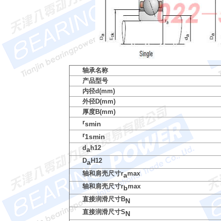
轴承名称
产品型号
内径d(mm)
外径D(mm)
厚度B(mm)
r
smin
r
1smin
d
h12
a
D
H12
a
轴和肩壳尺寸r
max
a
轴和肩壳尺寸r
max
b
直接润滑尺寸B
N
直接润滑尺寸S
N