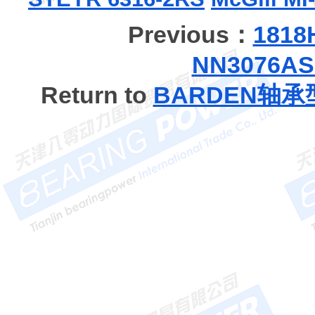
Previous：
181
NN3076A
Return to
BARDEN轴