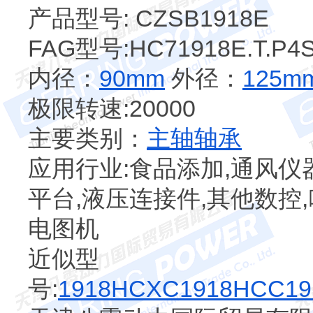
产品型号: CZSB1918E
FAG型号:HC71918E.T.P4
内径：
90mm
外径：
125m
极限转速:20000
主要类别：
主轴轴承
应用行业:食品添加,通风仪
平台,液压连接件,其他数控,
电图机
近似型
号:
1918HC
XC1918HC
C19