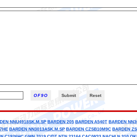
DEN NNU4918SK.M.SP
BARDEN 205
BARDEN A540T
BARDEN NN3
7HE
BARDEN NN3013ASK.M.SP
BARDEN CZSB10M9C
BARDEN ZS
N C1926HC
GMN 7019 C/DT
NTN 23164 CAC/W33
NACHI N 310
OK