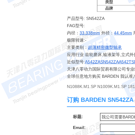
类型
品牌
产品型号: SN542ZA
FAG型号:
内径：
33.338mm
外径：
44.45mm
极限转速:-
主要类别：
超薄精密微型轴承
应用行业:齿轮磨床,输液架等,立式外
近似型号:
A542ZA
SN542ZA
A542T
S
天津八零动力国际贸易有限公司专业经销
全球任意地方购买 BARDEN 我
N1088K.M1.SP N1009K.M1.SP 18
订购 BARDEN SN542
标题:
Email: