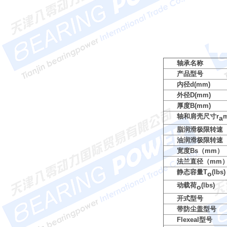
轴承名称
产品型号
内径d(mm)
外径D(mm)
厚度B(mm)
轴和肩壳尺寸r
a
脂润滑极限转速（
油润滑极限转速（
宽度Bs（mm）
法兰直径（mm
静态容量T
(lbs)
o
动载荷
(lbs)
o
开式型号
带防尘盖型号
Flexeal型号