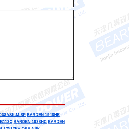
068ASK.M.SP
BARDEN 1948HE
B113C
BARDEN 1938HC
BARDEN
B 12512EH
OKB
NSK