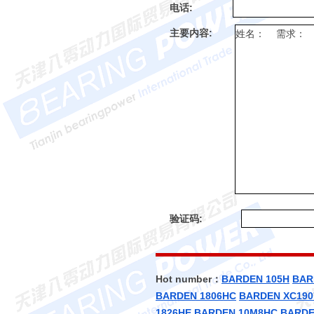
电话:
主要内容:
验证码:
Hot number：
BARDEN 105H
BAR
BARDEN 1806HC
BARDEN XC190
1826HE
BARDEN 10M8HC
BARDE