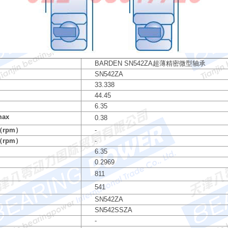
BARDEN SN542ZA超薄精密微型轴承
SN542ZA
33.338
44.45
6.35
max
0.38
rpm）
-
rpm）
-
6.35
）
0.2969
811
541
SN542ZA
SN542SSZA
-