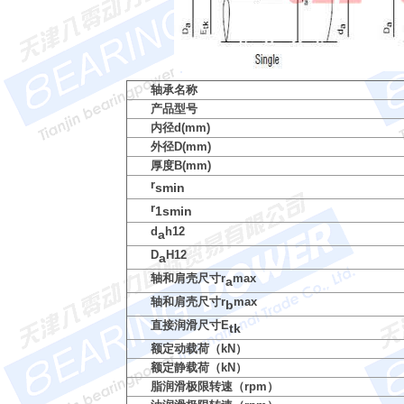
轴承名称
产品型号
内径d(mm)
外径D(mm)
厚度B(mm)
r
smin
r
1smin
d
h12
a
D
H12
a
轴和肩壳尺寸r
max
a
轴和肩壳尺寸r
max
b
直接润滑尺寸E
tk
额定动载荷（kN）
额定静载荷（kN）
脂润滑极限转速（rpm）