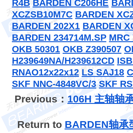
R4B
BARDEN C206HE
BAR
XCZSB10M7C
BARDEN XC
BARDEN 202X1
BARDEN X
BARDEN 234714M.SP
MRC 
OKB 50301
OKB Z390507
H239649NA/H239612CD
ISB
RNAO12x22x12
LS SAJ18
C
SKF NNC-4848VC/3
SKF RS
Previous：
106H 主轴轴
Return to
BARDEN轴